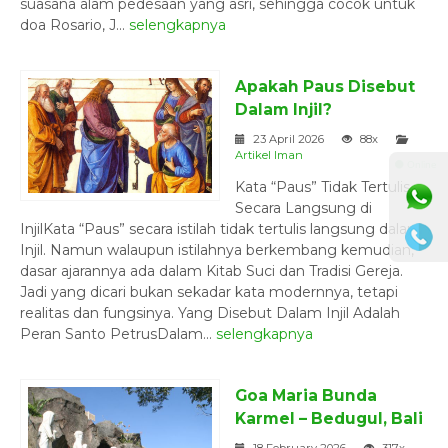
suasana alam pedesaan yang asri, sehingga cocok untuk
doa Rosario, J...
selengkapnya
Apakah Paus Disebut
Dalam Injil?
23 April 2026
88x
Artikel Iman
⚫ Online
Kata “Paus” Tidak Tertulis
Secara Langsung di
InjilKata “Paus” secara istilah tidak tertulis langsung dalam
Injil. Namun walaupun istilahnya berkembang kemudian,
dasar ajarannya ada dalam Kitab Suci dan Tradisi Gereja.
Jadi yang dicari bukan sekadar kata modernnya, tetapi
realitas dan fungsinya. Yang Disebut Dalam Injil Adalah
Peran Santo PetrusDalam...
selengkapnya
Goa Maria Bunda
Karmel – Bedugul, Bali
18 February 2026
317x