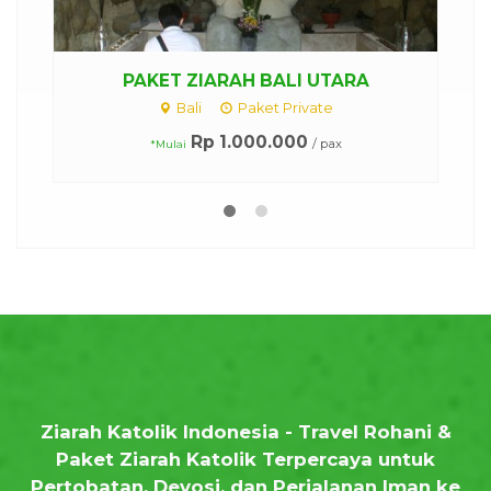
UTARA
Paket Ziarah Bali Barat
ate
Bali
Paket Private
Rp 1.000.000
/ pax
/ pax
*Mulai
Ziarah Katolik Indonesia - Travel Rohani &
Paket Ziarah Katolik Terpercaya untuk
Pertobatan, Devosi, dan Perjalanan Iman ke