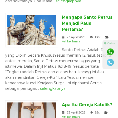
dan sekitarnya. Goa Maria...
selengkapnya
Mengapa Santo Petrus
Menjadi Paus
Pertama?
23 April 2026
100x
Artikel Iman
⚫ Online
Santo Petrus Adalah Rasul
yang Dipilih Secara KhususYesus memilih 12 rasul, tetapi di
antara mereka, Santo Petrus menerima tugas yang
istimewa. Dalam Injil Matius 16:18-19, Yesus berkata:
“Engkau adalah Petrus dan di atas batu karang ini Aku
akan mendirikan Gereja-Ku.” Lalu Yesus memberi
kepadanya kunci Kerajaan Surga. Ini dipahami Gereja
sebagai penugas...
selengkapnya
Apa Itu Gereja Katolik?
23 April 2026
85x
Artikel Iman