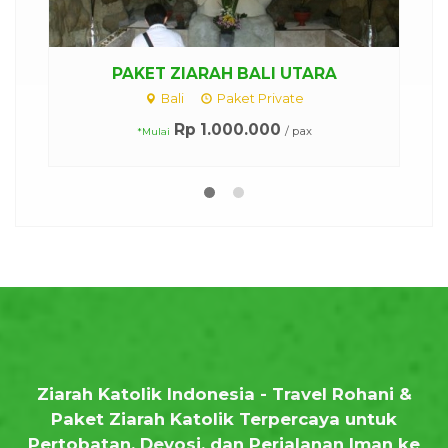
ALI UTARA
Paket Ziarah Bali Barat
 Private
Bali
Paket Private
000
Rp 1.000.000
/ pax
/ pax
*Mulai
Ziarah Katolik Indonesia - Travel Rohani &
Paket Ziarah Katolik Terpercaya untuk
Pertobatan, Devosi, dan Perjalanan Iman ke