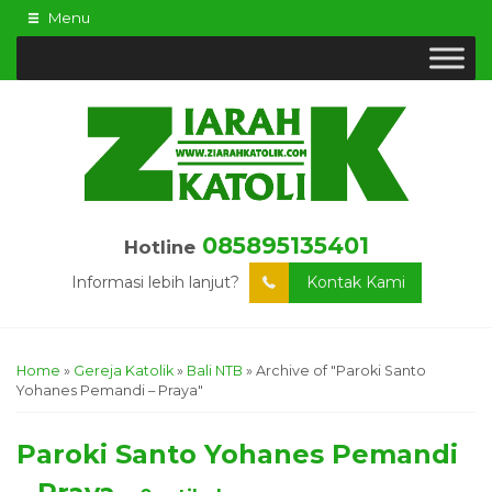
Menu
085895135401
Hotline
Informasi lebih lanjut?
Kontak Kami
Home
»
Gereja Katolik
»
Bali NTB
»
Archive of "Paroki Santo
Yohanes Pemandi – Praya"
Paroki Santo Yohanes Pemandi