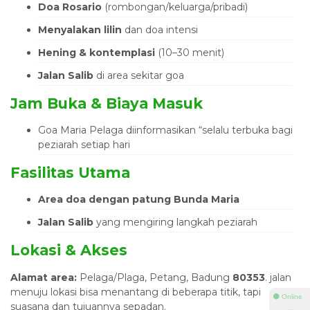
Doa Rosario
(rombongan/keluarga/pribadi)
Menyalakan lilin
dan doa intensi
Hening & kontemplasi
(10–30 menit)
Jalan Salib
di area sekitar goa
Jam Buka & Biaya Masuk
Goa Maria Pelaga diinformasikan “selalu terbuka bagi
peziarah setiap hari
Fasilitas Utama
Area doa dengan patung Bunda Maria
Jalan Salib
yang mengiring langkah peziarah
Lokasi & Akses
Alamat area:
Pelaga/Plaga, Petang, Badung
80353
. jalan
menuju lokasi bisa menantang di beberapa titik, tapi
⚫ Online
suasana dan tujuannya sepadan.