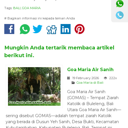
Tags:
BALI
,
GOA MARIA
# Bagikan informasi ini kepada teman Anda
Mungkin Anda tertarik membaca artikel
berikut ini.
Goa Maria Air Sanih
19 February 2026
222x
Goa Maria di Bali
Goa Maria Air Sanih
(GOMAS) – Tempat Ziarah
Katolik di Buleleng, Bali
Utara Goa Maria Air Sanih—
sering disebut GOMAS—adalah tempat ziarah Katolik
yang berada di Dusun Yeh Sanih, Desa Bukti, Kecamatan
Kubutambahan, Kabupaten Buleleng, Bali. Tempat ini